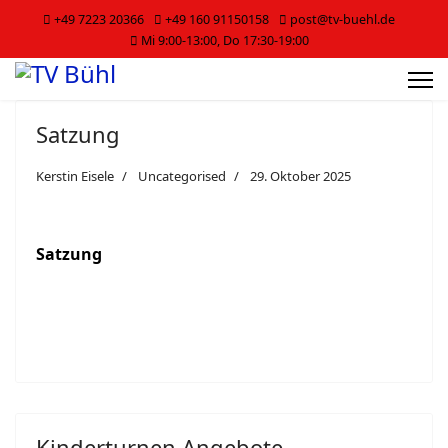
+49 7223 20366
+49 160 91150158
post@tv-buehl.de
Mi 9:00-13:00, Do 17:30-19:00
Satzung
Kerstin Eisele
Uncategorised
29. Oktober 2025
Satzung
Kinderturnen Angebote