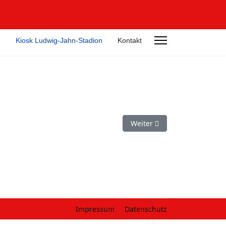
n
Kiosk Ludwig-Jahn-Stadion
Kontakt
Nächster Beitrag: Kiosk Lud
Weiter
Impressum
Datenschutz