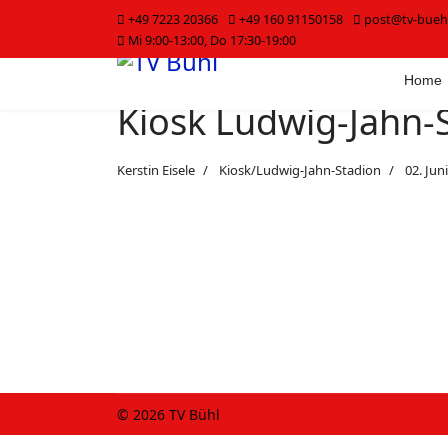
+49 7223 20366
+49 160 91150158
post@tv-bueh
Mi 9:00-13:00, Do 17:30-19:00
Home
Kiosk Ludwig-Jahn-
Kerstin Eisele
Kiosk/Ludwig-Jahn-Stadion
02. Jun
© 2026 TV Bühl