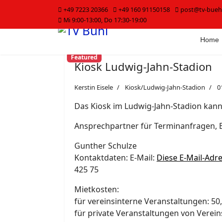
+49 7223 20366
+49 160 91150158
post@tv-bueh
Mi 9:00-13:00, Do 17:30-19:00
Home
Featured
Kiosk Ludwig-Jahn-Stadion
Kerstin Eisele
Kiosk/Ludwig-Jahn-Stadion
0
Das Kiosk im Ludwig-Jahn-Stadion kan
Ansprechpartner für Terminanfragen, 
Gunther Schulze
Kontaktdaten: E-Mail:
Diese E-Mail-Adre
425 75
Mietkosten:
für vereinsinterne Veranstaltungen: 50
für private Veranstaltungen von Verein