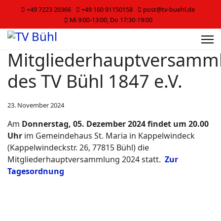
+49 7223 20366
+49 160 91150158
post@tv-buehl.de
Mi 9:00-13:00, Do 17:30-19:00
Mitgliederhauptversamm
des TV Bühl 1847 e.V.
23. November 2024
Am
Donnerstag, 05. Dezember 2024 findet um 20.00
Uhr
im Gemeindehaus St. Maria in Kappelwindeck
(Kappelwindeckstr. 26, 77815 Bühl) die
Mitgliederhauptversammlung 2024 statt.
Zur
Tagesordnung