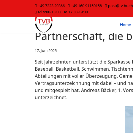
+49 7223 20366
+49 160 91150158
post@tv-bueh
Mi 9:00-13:00, Do 17:30-19:00
Home
Partnerschaft, die 
17. Juni 2025
Seit Jahrzehnten unterstützt die Sparkasse 
Baseball, Basketball, Schwimmen, Tischtenni
Abteilungen mit voller Überzeugung. Gemei
Vertragsunterzeichnung mit dabei – und ha
und mitgespielt hat. Andreas Bäcker, 1. Vor
unterzeichnet.